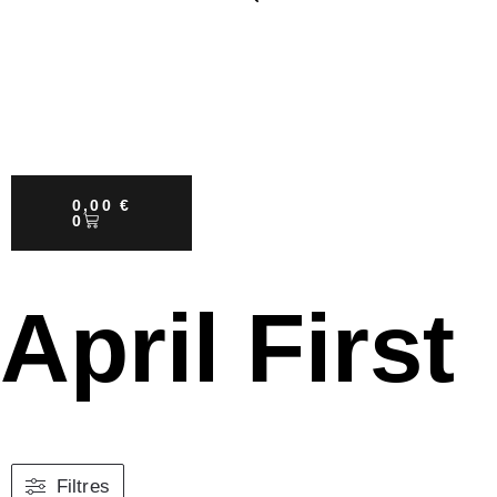
0,00
€
0
April First
Filtres