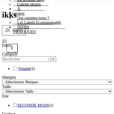
Galerie photos
À
ikks
propos
Qui sommes-nous ?
Les Labels Ecoresponsable
INFOS
Filtres
PRATIQUES
Filtres
X
Catégorie
×
Femme
(
1
)
Marques
Taille
Etat
SECONDE MAIN
(
1
)
Couleur