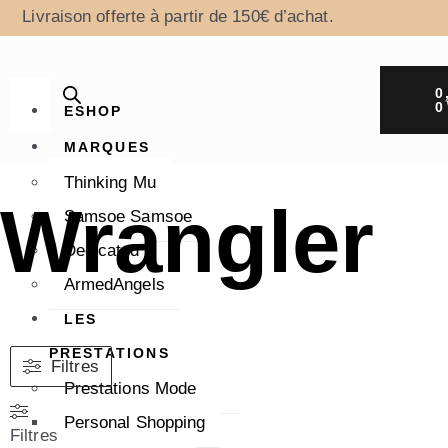
Livraison offerte à partir de 150€ d’achat.
0
0
ESHOP
MARQUES
Thinking Mu
Wrangler
Samsoe Samsoe
Dedicated
ArmedAngels
LES
PRESTATIONS
Filtres
Prestations Mode
Personal Shopping
Filtres